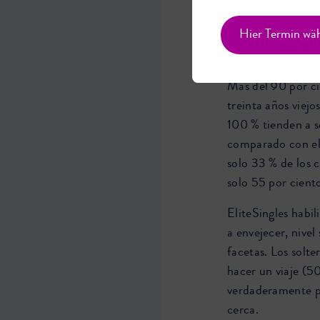
Como sitio de Inte
Hier Termin wä
proporciona solit
línea conocimient
Más del 90 por ci
treinta años viejo
100 % tienden a se
comparado con el 
solo 33 % de los 
solo 55 por ciento
EliteSingles habil
a envejecer, nivel
facetas. Los solte
hacer un viaje (5
verdaderamente pa
cerca.