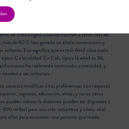
rnet de citas de primer nivel, EliteSingles
hlen
arios pros la oportunidad de aumentar suyo citas en
o y conocer personas en su mismo nivel.
ento de EliteSingles usuarios tienden a tener más de
s, más de 80 % han ganado un título universitario y
r solteros. Eso significa que es más fértil citas suelo
típico Ca localidad. En Cali, típico la edad es 36,
californianos he realmente terminado universidad, y
 tienden a ser solitarios .
ita usuarios modificar citas preferencias con respecto
 superior, ingresos, educación, etnia, y varios otros
ros pueden indicar la distancia pueden ser dispuesto a
0-300 millas) para una cita romántica y cómo vital
ra ellos para encontrar una persona que reside ​​