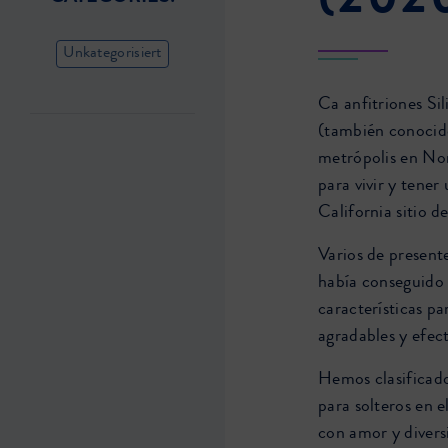
(202
Unkategorisiert
Ca anfitriones Si
(también conocid
metrópolis en Nor
para vivir y tener
California sitio de
Varios de presente
había conseguido
características pa
agradables y efect
Hemos clasificado
para solteros en 
con amor y diversi