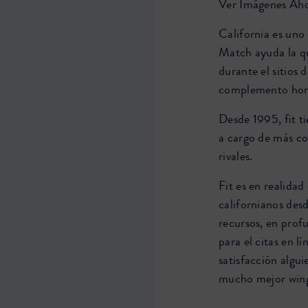
Ver Imágenes Ah
California es uno
Match ayuda la q
durante el sitios 
complemento homb
Desde 1995, fit t
a cargo de más co
rivales.
Fit es en realidad 
californianos des
recursos, en profu
para el citas en l
satisfacción algu
mucho mejor win