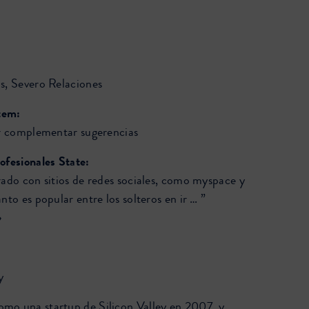
s, Severo Relaciones
tem:
ir complementar sugerencias
ofesionales State:
rado con sitios de redes sociales, como myspace y
nto es popular entre los solteros en ir … ”
»
y
mo una startup de Silicon Valley en 2007, y