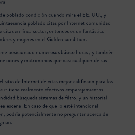
ora
 de poblado condición cuando mira el EE. UU., y
uintaesencia poblado citas por Internet comunidad
de citas en línea sector, entonces es un fantástico
res y mujeres en el Golden condition.
iene posicionado numerosos básico horas , y también
nexiones y matrimonios que casi cualquier de sus
el sitio de Internet de citas mejor calificado para los
de it tiene realmente efectivos emparejamientos
ndidad búsqueda sistemas de filtro, y un historial
ínea escena. En caso de que lo esté intencional
ien, podría potencialmente no preguntar acerca de
gman.