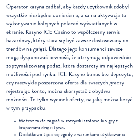
Operator kasyna zadbał, aby każdy użytkownik zdobył
wszystkie niezbędne doniesienia, a sama aktywacja to
wykonywanie kolejnych poleceń wyświetlanych w
ekranie. Kasyno ICE Casino to współczesny serwis
hazardowy, który stara się być zawsze dostosowany do
trendów na gałęzi. Dlatego jego konsumenci zawsze
mogą dysponować pewność, że otrzymują odpowiednio
zoptymalizowaną podaż, która dostarczy im najlepszych
możliwości pod rynku. ICE Kasyno bonus bez depozytu,
czy niezwykle poszerzona oferta dla świeżych graczy —
rejestrując konto, można skorzystać z obydwu
możności. To tylko wycinek oferty, na jaką można liczyć
w tym przypadku.
Możesz także zagrać w rozrywki stołowe lub gry z
krupierami dzięki żywo.
Dodatkowo żąda się zgody z warunkami użytkowania