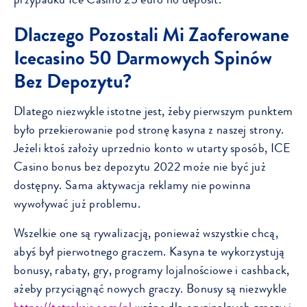
przypadku Ice Casino 25 euro no deposit.
Dlaczego Pozostali Mi Zaoferowane
Icecasino 50 Darmowych Spinów
Bez Depozytu?
Dlatego niezwykle istotne jest, żeby pierwszym punktem
było przekierowanie pod stronę kasyna z naszej strony.
Jeżeli ktoś założy uprzednio konto w utarty sposób, ICE
Casino bonus bez depozytu 2022 może nie być już
dostępny. Sama aktywacja reklamy nie powinna
wywoływać już problemu.
Wszelkie one są rywalizacją, ponieważ wszystkie chcą,
abyś był pierwotnego graczem. Kasyna te wykorzystują
bonusy, rabaty, gry, programy lojalnościowe i cashback,
ażeby przyciągnąć nowych graczy. Bonusy są niezwykle