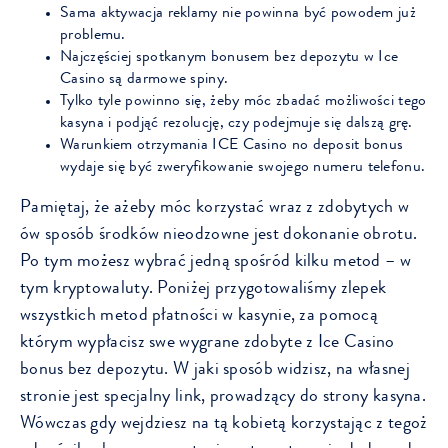
Sama aktywacja reklamy nie powinna być powodem już
problemu.
Najczęściej spotkanym bonusem bez depozytu w Ice
Casino są darmowe spiny.
Tylko tyle powinno się, żeby móc zbadać możliwości tego
kasyna i podjąć rezolucję, czy podejmuje się dalszą grę.
Warunkiem otrzymania ICE Casino no deposit bonus
wydaje się być zweryfikowanie swojego numeru telefonu.
Pamiętaj, że ażeby móc korzystać wraz z zdobytych w
ów sposób środków nieodzowne jest dokonanie obrotu.
Po tym możesz wybrać jedną spośród kilku metod – w
tym kryptowaluty. Poniżej przygotowaliśmy zlepek
wszystkich metod płatności w kasynie, za pomocą
którym wypłacisz swe wygrane zdobyte z Ice Casino
bonus bez depozytu. W jaki sposób widzisz, na własnej
stronie jest specjalny link, prowadzący do strony kasyna.
Wówczas gdy wejdziesz na tą kobietą korzystając z tegoż