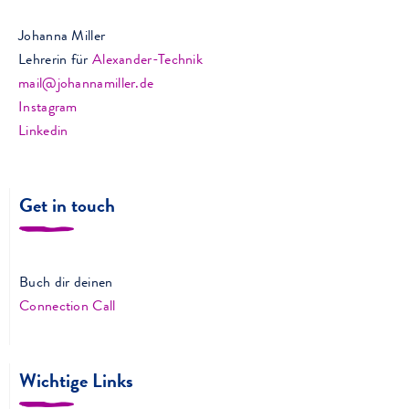
Johanna Miller
Lehrerin für
Alexander-Technik
mail@johannamiller.de
Instagram
Linkedin
Get in touch
Buch dir deinen
Connection Call
Wichtige Links