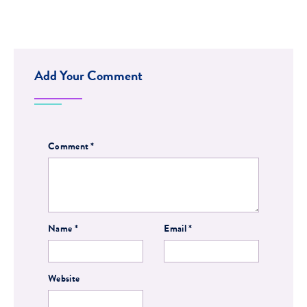
Add Your Comment
Comment
*
Name
*
Email
*
Website