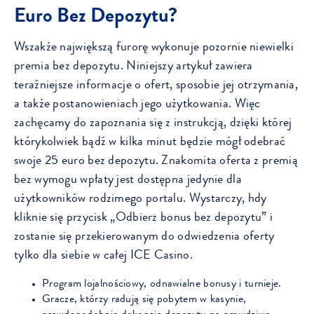
Euro Bez Depozytu?
Wszakże największą furorę wykonuje pozornie niewielki
premia bez depozytu. Niniejszy artykuł zawiera
teraźniejsze informacje o ofert, sposobie jej otrzymania,
a także postanowieniach jego użytkowania. Więc
zachęcamy do zapoznania się z instrukcją, dzięki której
którykolwiek bądź w kilka minut będzie mógł odebrać
swoje 25 euro bez depozytu. Znakomita oferta z premią
bez wymogu wpłaty jest dostępna jedynie dla
użytkowników rodzimego portalu. Wystarczy, hdy
kliknie się przycisk „Odbierz bonus bez depozytu” i
zostanie się przekierowanym do odwiedzenia oferty
tylko dla siebie w całej ICE Casino.
Program lojalnościowy, odnawialne bonusy i turnieje.
Gracze, którzy radują się pobytem w kasynie,