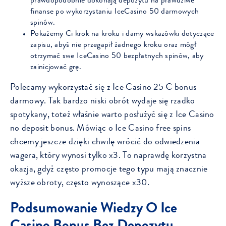
prawdopodobnie dokonają depozytu na prawdziwe
finanse po wykorzystaniu IceCasino 50 darmowych
spinów.
Pokażemy Ci krok na kroku i damy wskazówki dotyczące
zapisu, abyś nie przegapił żadnego kroku oraz mógł
otrzymać swe IceCasino 50 bezpłatnych spinów, aby
zainicjować grę.
Polecamy wykorzystać się z Ice Casino 25 € bonus
darmowy. Tak bardzo niski obrót wydaje się rzadko
spotykany, toteż właśnie warto posłużyć się z Ice Casino
no deposit bonus. Mówiąc o Ice Casino free spins
chcemy jeszcze dzięki chwilę wrócić do odwiedzenia
wagera, który wynosi tylko x3. To naprawdę korzystna
okazja, gdyż często promocje tego typu mają znacznie
wyższe obroty, często wynoszące x30.
Podsumowanie Wiedzy O Ice