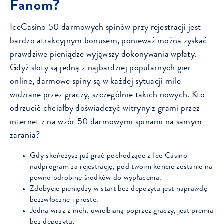
Fanom?
IceCasino 50 darmowych spinów przy rejestracji jest
bardzo atrakcyjnym bonusem, ponieważ można zyskać
prawdziwe pieniądze wyjąwszy dokonywania wpłaty.
Gdyż sloty są jedną z najbardziej popularnych gier
online, darmowe spiny są w każdej sytuacji mile
widziane przez graczy, szczególnie takich nowych. Kto
odrzucić chciałby doświadczyć witryny z grami przez
internet z na wzór 50 darmowymi spinami na samym
zarania?
Gdy skończysz już grać pochodzące z Ice Casino
nadprogram za rejestrację, pod twoim koncie zostanie na
pewno odrobinę środków do wypłacenia.
Zdobycie pieniędzy w start bez depozytu jest naprawdę
bezzwłoczne i proste.
Jedną wraz z nich, uwielbianą poprzez graczy, jest premia
bez depozytu.