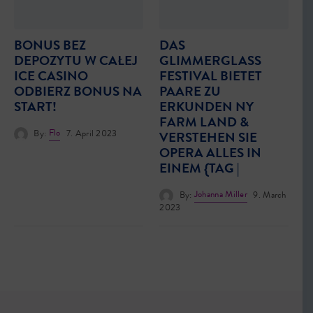
BONUS BEZ
DAS
DEPOZYTU W CAŁEJ
GLIMMERGLASS
ICE CASINO
FESTIVAL BIETET
ODBIERZ BONUS NA
PAARE ZU
START!
ERKUNDEN NY
FARM LAND &
By:
Flo
7. April 2023
VERSTEHEN SIE
OPERA ALLES IN
EINEM {TAG |
By:
Johanna Miller
9. March
2023