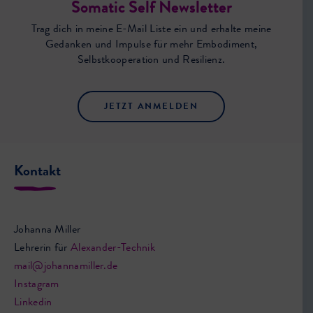
Somatic Self Newsletter
Trag dich in meine E-Mail Liste ein und erhalte meine
Gedanken und Impulse für mehr Embodiment,
Selbstkooperation und Resilienz.
JETZT ANMELDEN
Kontakt
Johanna Miller
Lehrerin für
Alexander-Technik
mail@johannamiller.de
Instagram
Linkedin