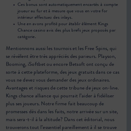
Ces bonus sont automatiquement encartés à compte
joueur au fur et à mesure que vous en votre for
intérieur effectuez des inlays.
Une en avons profité pour établir élément Kings
Chance casino avis des plus brefs jeux proposés par
catégorie.
Mentionnons aussi les tournois et les Free Spins, qui
se révèlent être très appréciés des parieurs. Playson,
Booming, iSoftbet ou encore Betsoft ont conçu de
sorte à cette plateforme, des jeux gratuits dans ce cas
vous ne devez vous demander des jeux ordinaires.
Avantages et risques de cette tribune de jeux on-line.
Kings chance alliance qui pourrait l’aider à fidéliser
plus ses joueurs. Notre firme fait beaucoup de
promesses dès dans les faits, notre arrivée sur un site,
mais sera-t-il à la altitude? Dans cet éditorial, nous
trouverons tout l’essentiel pareillement à il se trouve