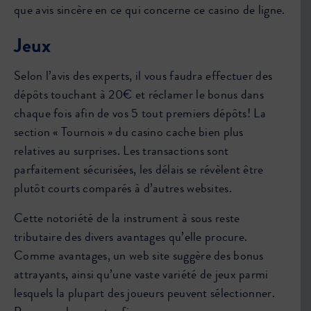
que avis sincère en ce qui concerne ce casino de ligne.
Jeux
Selon l’avis des experts, il vous faudra effectuer des
dépôts touchant à 20€ et réclamer le bonus dans
chaque fois afin de vos 5 tout premiers dépôts! La
section « Tournois » du casino cache bien plus
relatives au surprises. Les transactions sont
parfaitement sécurisées, les délais se révèlent être
plutôt courts comparés à d’autres websites.
Cette notoriété de la instrument à sous reste
tributaire des divers avantages qu’elle procure.
Comme avantages, un web site suggère des bonus
attrayants, ainsi qu’une vaste variété de jeux parmi
lesquels la plupart des joueurs peuvent sélectionner.