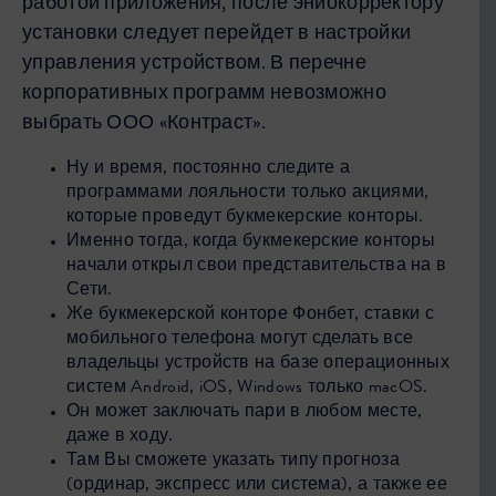
работой приложения, после эниокорректору
установки следует перейдет в настройки
управления устройством. В перечне
корпоративных программ невозможно
выбрать ООО «Контраст».
Ну и время, постоянно следите а
программами лояльности только акциями,
которые проведут букмекерские конторы.
Именно тогда, когда букмекерские конторы
начали открыл свои представительства на в
Сети.
Же букмекерской конторе Фонбет, ставки с
мобильного телефона могут сделать все
владельцы устройств на базе операционных
систем Android, iOS, Windows только macOS.
Он может заключать пари в любом месте,
даже в ходу.
Там Вы сможете указать типу прогноза
(ординар, экспресс или система), а также ее