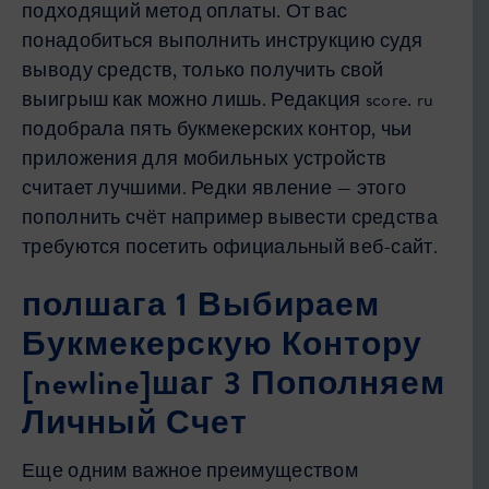
подходящий метод оплаты. От вас
понадобиться выполнить инструкцию судя
выводу средств, только получить свой
выигрыш как можно лишь. Редакция score. ru
подобрала пять букмекерских контор, чьи
приложения для мобильных устройств
считает лучшими. Редки явление — этого
пополнить счёт например вывести средства
требуются посетить официальный веб-сайт.
полшага 1 Выбираем
Букмекерскую Контору
[newline]шаг 3 Пополняем
Личный Счет
Еще одним важное преимуществом