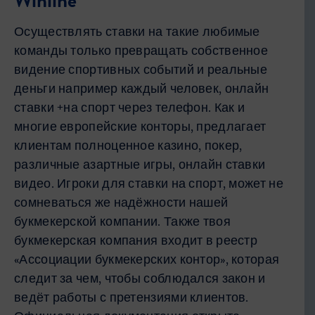
Winline
Осуществлять ставки на такие любимые
команды только превращать собственное
видение спортивных событий и реальные
деньги например каждый человек, онлайн
ставки +на спорт через телефон. Как и
многие европейские конторы, предлагает
клиентам полноценное казино, покер,
различные азартные игры, онлайн ставки
видео. Игроки для ставки на спорт, может не
сомневаться же надёжности нашей
букмекерской компании. Также твоя
букмекерская компания входит в реестр
«Ассоциации букмекерских контор», которая
следит за чем, чтобы соблюдался закон и
ведёт работы с претензиями клиентов.