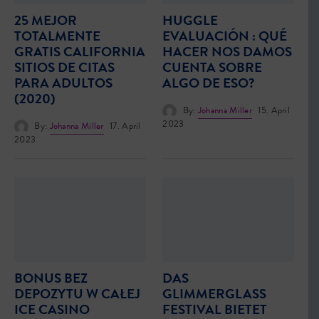
25 MEJOR
HUGGLE
TOTALMENTE
EVALUACIÓN : QUÉ
GRATIS CALIFORNIA
HACER NOS DAMOS
SITIOS DE CITAS
CUENTA SOBRE
PARA ADULTOS
ALGO DE ESO?
(2020)
By:
Johanna Miller
15. April
2023
By:
Johanna Miller
17. April
2023
BONUS BEZ
DAS
DEPOZYTU W CAŁEJ
GLIMMERGLASS
ICE CASINO
FESTIVAL BIETET