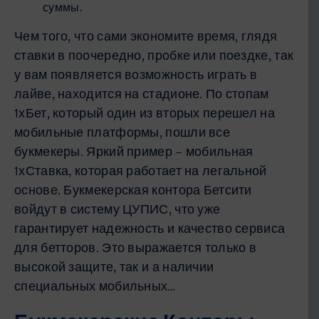
суммы.
Чем того, что сами экономите время, глядя
ставки в поочередно, пробке или поездке, так
у вам появляется возможность играть в
лайве, находится на стадионе. По стопам
1хБет, который один из вторых перешел на
мобильные платформы, пошли все
букмекеры. Яркий пример – мобильная
1хСтавка, которая работает на легальной
основе. Букмекерская контора Бетсити
войдут в систему ЦУПИС, что уже
гарантирует надежность и качество сервиса
для бетторов. Это выражается только в
высокой защите, так и а наличии
специальных мобильных…