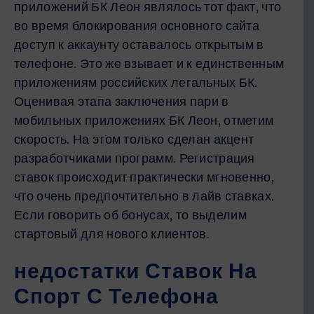
приложений БК Леон являлось тот факт, что
во время блокирования основного сайта
доступ к аккаунту оставалось открытым в
телефоне. Это же взывает и к единственным
приложениям российских легальных БК.
Оценивая этапа заключения пари в
мобильных приложениях БК Леон, отметим
скорость. На этом только сделан акцент
разработчиками программ. Регистрация
ставок происходит практически мгновенно,
что очень предпочтительно в лайв ставках.
Если говорить об бонусах, то выделим
стартовый для нового клиентов.
недостатки Ставок На
Спорт С Телефона