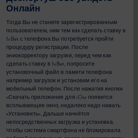
Онлайн
Тогда Вы не станете зарегистрированным
пользователем, ним тем как сделать ставку в
1xBet с телефона Вы потребуется пройти
процедуру регистрации. После
эниокорректору загрузки, перед чем как
сделать ставку в 1xBet, попросите
установочный файл в памяти телефона
например загрузок и установим его на
мобильный телефон. После нажатия кнопки
«Скачать приложение для iOs» появится
всплывающее окно, недалеко надо нажать
«Установить». Дальше начнётся
непосредственных загрузка и установка.
Чтобы система смартфона не блокировала