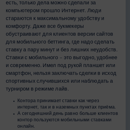
есть, только дела можно сделали за
компьютером прошло Интернет. Люди
стараются к максимальному удобству и
комфорту. Даже все букмекеры
обустраивают для клиентов версии сайтов
для мобильного беттинга, где надо сделать
ставку а пару минут и без лишних неудобств.
Ставки с мобильного – это выгодно, удобнее
и современно. Имел под рукой планшет или
смартфон, нельзя заключать сделки в исход
спортивных случившихся или наблюдать а
турниром в режиме лайв.
Контора принимает ставки как через
интернет, так и в наземных пунктах приёма.
А сегодняшний день равно больше клиентов
контор пользуются мобильными ставками
онлайн.