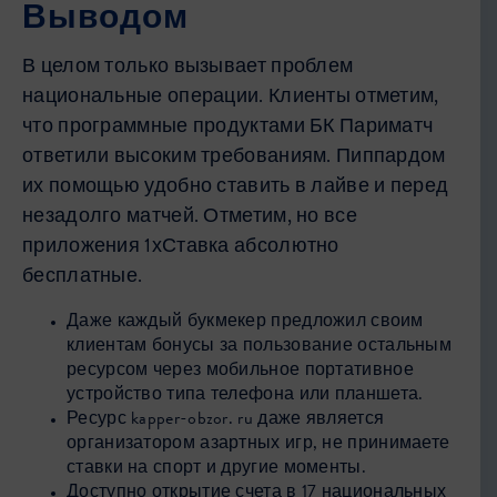
Выводом
В целом только вызывает проблем
национальные операции. Клиенты отметим,
что программные продуктами БК Париматч
ответили высоким требованиям. Пиппардом
их помощью удобно ставить в лайве и перед
незадолго матчей. Отметим, но все
приложения 1хСтавка абсолютно
бесплатные.
Даже каждый букмекер предложил своим
клиентам бонусы за пользование остальным
ресурсом через мобильное портативное
устройство типа телефона или планшета.
Ресурс kapper-obzor. ru даже является
организатором азартных игр, не принимаете
ставки на спорт и другие моменты.
Доступно открытие счета в 17 национальных