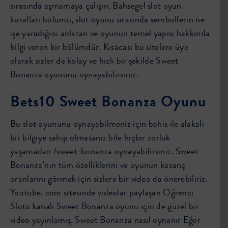
sırasında aşmamaya çalışın. Bahsegel slot oyun
kuralları bölümü, slot oyunu sırasında sembollerin ne
işe yaradığını anlatan ve oyunun temel yapısı hakkında
bilgi veren bir bölümdür. Kısacası bu sitelere üye
olarak sizler de kolay ve hızlı bir şekilde Sweet
Bonanza oyununu oynayabilirsiniz.
Bets10 Sweet Bonanza Oyunu
Bu slot oyununu oynayabilmeniz için bahis ile alakalı
bir bilgiye sahip olmasanız bile hiçbir zorluk
yaşamadan /sweet-bonanza oynayabilirsiniz. Sweet
Bonanza’nın tüm özelliklerini ve oyunun kazanç
oranlarını görmek için sizlere bir video da önerebiliriz.
Youtube. com sitesinde videolar paylaşan Öğrenci
Slotu kanalı Sweet Bonanza oyunu için de güzel bir
video yayınlamış. Sweet Bonanza nasıl oynanır Eğer