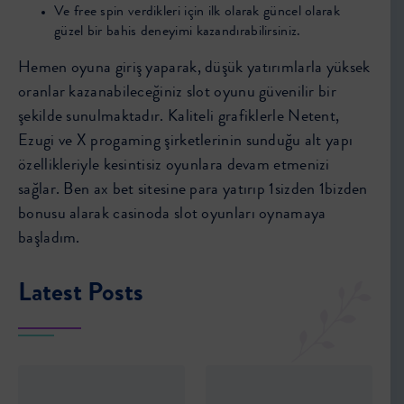
Ve free spin verdikleri için ilk olarak güncel olarak
güzel bir bahis deneyimi kazandırabilirsiniz.
Hemen oyuna giriş yaparak, düşük yatırımlarla yüksek
oranlar kazanabileceğiniz slot oyunu güvenilir bir
şekilde sunulmaktadır. Kaliteli grafiklerle Netent,
Ezugi ve X progaming şirketlerinin sunduğu alt yapı
özellikleriyle kesintisiz oyunlara devam etmenizi
sağlar. Ben ax bet sitesine para yatırıp 1sizden 1bizden
bonusu alarak casinoda slot oyunları oynamaya
başladım.
Latest Posts