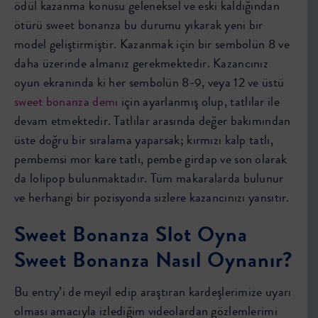
ödül kazanma konusu geleneksel ve eski kaldığından
ötürü sweet bonanza bu durumu yıkarak yeni bir
model geliştirmiştir. Kazanmak için bir sembolün 8 ve
daha üzerinde almanız gerekmektedir. Kazancınız
oyun ekranında ki her sembolün 8-9, veya 12 ve üstü
sweet bonanza demı
için ayarlanmış olup, tatlılar ile
devam etmektedir. Tatlılar arasında değer bakımından
üste doğru bir sıralama yaparsak; kırmızı kalp tatlı,
pembemsi mor kare tatlı, pembe girdap ve son olarak
da lolipop bulunmaktadır. Tüm makaralarda bulunur
ve herhangi bir pozisyonda sizlere kazancınızı yansıtır.
Sweet Bonanza Slot Oyna
Sweet Bonanza Nasıl Oynanır?
Bu entry’i de meyil edip araştıran kardeşlerimize uyarı
olması amacıyla izlediğim videolardan gözlemlerimi