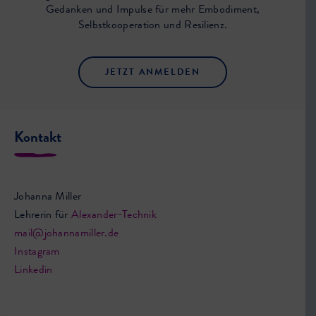
Gedanken und Impulse für mehr Embodiment,
Selbstkooperation und Resilienz.
JETZT ANMELDEN
Kontakt
Johanna Miller
Lehrerin für
Alexander-Technik
mail@johannamiller.de
Instagram
Linkedin