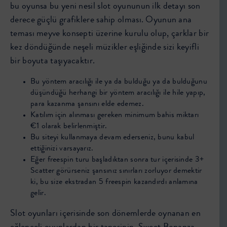
bu oyunsa bu yeni nesil slot oyununun ilk detayı son
derece güçlü grafiklere sahip olması. Oyunun ana
teması meyve konsepti üzerine kurulu olup, çarklar bir
kez döndüğünde neşeli müzikler eşliğinde sizi keyifli
bir boyuta taşıyacaktır.
Bu yöntem aracılığı ile ya da bulduğu ya da bulduğunu
düşündüğü herhangi bir yöntem aracılığı ile hile yapıp,
para kazanma şansını elde edemez.
Katılım için alınması gereken minimum bahis miktarı
€1 olarak belirlenmiştir.
Bu siteyi kullanmaya devam ederseniz, bunu kabul
ettiğinizi varsayarız.
Eğer freespin turu başladıktan sonra tur içerisinde 3+
Scatter görürseniz şansınız sınırları zorluyor demektir
ki, bu size ekstradan 5 freespin kazandırdı anlamına
gelir.
Slot oyunları içerisinde son dönemlerde oynanan en