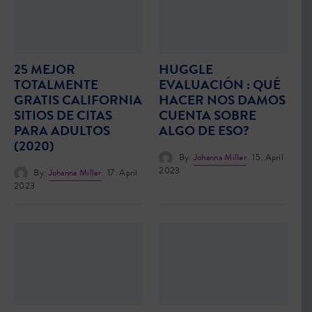
25 MEJOR
HUGGLE
TOTALMENTE
EVALUACIÓN : QUÉ
GRATIS CALIFORNIA
HACER NOS DAMOS
SITIOS DE CITAS
CUENTA SOBRE
PARA ADULTOS
ALGO DE ESO?
(2020)
By:
Johanna Miller
15. April
2023
By:
Johanna Miller
17. April
2023