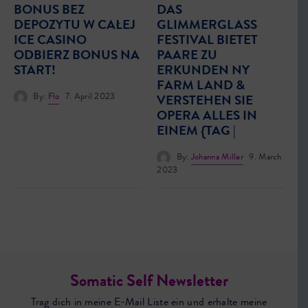
BONUS BEZ
DAS
DEPOZYTU W CAŁEJ
GLIMMERGLASS
ICE CASINO
FESTIVAL BIETET
ODBIERZ BONUS NA
PAARE ZU
START!
ERKUNDEN NY
FARM LAND &
By:
Flo
7. April 2023
VERSTEHEN SIE
OPERA ALLES IN
EINEM {TAG |
By:
Johanna Miller
9. March
2023
Somatic Self Newsletter
Trag dich in meine E-Mail Liste ein und erhalte meine