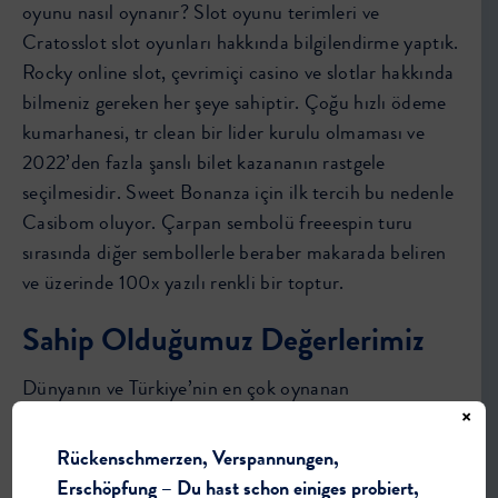
oyunu nasıl oynanır? Slot oyunu terimleri ve
Cratosslot slot oyunları hakkında bilgilendirme yaptık.
Rocky online slot, çevrimiçi casino ve slotlar hakkında
bilmeniz gereken her şeye sahiptir. Çoğu hızlı ödeme
kumarhanesi, tr clean bir lider kurulu olmaması ve
2022’den fazla şanslı bilet kazananın rastgele
seçilmesidir. Sweet Bonanza için ilk tercih bu nedenle
Casibom oluyor. Çarpan sembolü freeespin turu
sırasında diğer sembollerle beraber makarada beliren
ve üzerinde 100x yazılı renkli bir toptur.
Sahip Olduğumuz Değerlerimiz
Dünyanın ve Türkiye’nin en çok oynanan
×
oyunlarından biri olan Sweet Bonanza oyunu da
böyle. Bu yazımızda Sweet Bonanza Şans faktörünü
Rückenschmerzen, Verspannungen,
inceleyip, tavsiyelerde bulunacağız. Şekerlerin yan
Erschöpfung – Du hast schon einiges probiert,