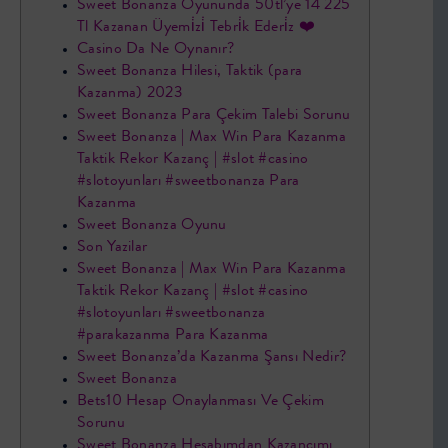
Sweet Bonanza Oyununda 50tl’ye 14 225
Tl Kazanan Üyemi̇zi̇ Tebri̇k Ederi̇z ❤️
Casino Da Ne Oynanır?
Sweet Bonanza Hilesi, Taktik (para
Kazanma) 2023
Sweet Bonanza Para Çekim Talebi Sorunu
Sweet Bonanza | Max Win Para Kazanma
Taktik Rekor Kazanç | #slot #casino
#slotoyunları #sweetbonanza Para
Kazanma
Sweet Bonanza Oyunu
Son Yazilar
Sweet Bonanza | Max Win Para Kazanma
Taktik Rekor Kazanç | #slot #casino
#slotoyunları #sweetbonanza
#parakazanma Para Kazanma
Sweet Bonanza’da Kazanma Şansı Nedir?
Sweet Bonanza
Bets10 Hesap Onaylanması Ve Çekim
Sorunu
Sweet Bonanza Hesabımdan Kazancımı