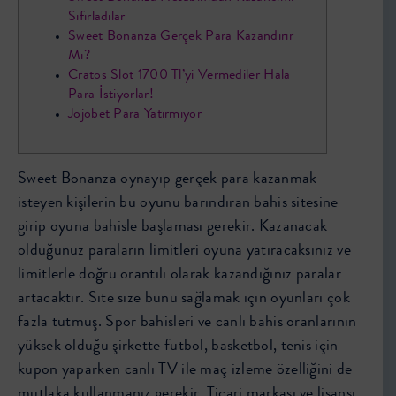
Sıfırladılar
Sweet Bonanza Gerçek Para Kazandırır
Mı?
Cratos Slot 1700 Tl’yi Vermediler Hala
Para İstiyorlar!
Jojobet Para Yatırmıyor
Sweet Bonanza oynayıp gerçek para kazanmak
isteyen kişilerin bu oyunu barındıran bahis sitesine
girip oyuna bahisle başlaması gerekir. Kazanacak
olduğunuz paraların limitleri oyuna yatıracaksınız ve
limitlerle doğru orantılı olarak kazandığınız paralar
artacaktır. Site size bunu sağlamak için oyunları çok
fazla tutmuş. Spor bahisleri ve canlı bahis oranlarının
yüksek olduğu şirkette futbol, basketbol, tenis için
kupon yaparken canlı TV ile maç izleme özelliğini de
mutlaka kullanmanız gerekir. Ticari markası ve lisansı