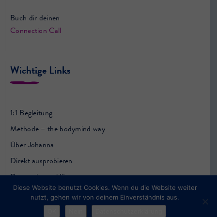
Buch dir deinen
Connection Call
Wichtige Links
1:1 Begleitung
Methode – the bodymind way
Über Johanna
Direkt ausprobieren
Datenschutzerklärung
Diese Website benutzt Cookies. Wenn du die Website weiter
Impressum
nutzt, gehen wir von deinem Einverständnis aus.
AGB
OK
Nein
Datenschutzerklärung