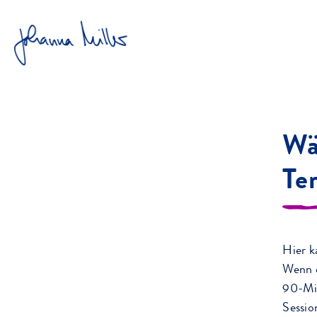
HOME
TERMIN
Wä
Te
Hier k
Wenn e
90-Min
Sessio